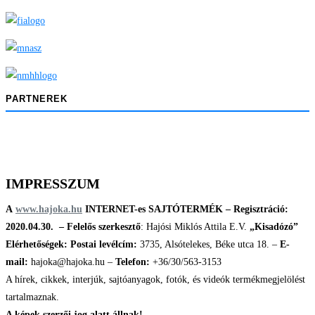
PARTNEREK
IMPRESSZUM
A
www.hajoka.hu
INTERNET-es SAJTÓTERMÉK – Regisztráció:
2020.04.30. –
Felelős szerkesztő
: Hajósi Miklós Attila E.V.
„Kisadózó”
Elérhetőségek:
Postai levélcím:
3735, Alsótelekes, Béke utca 18. –
E-
mail:
hajoka@hajoka.hu –
Telefon:
+36/30/563-3153
A hírek, cikkek, interjúk, sajtóanyagok, fotók, és videók termékmegjelölést
tartalmaznak.
A képek szerzői jog alatt állnak!