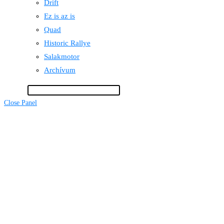
Drift
Ez is az is
Quad
Historic Rallye
Salakmotor
Archívum
Keresés
Close Panel