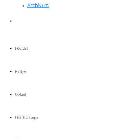
Archívum
Toggle
website
Főoldal
search
Rallye
Gokart
FRT.HU Kupa