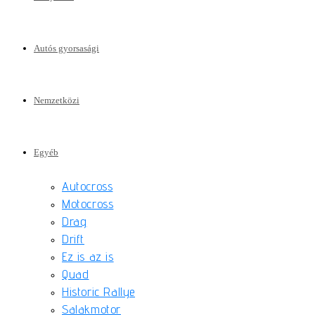
Autós gyorsasági
Nemzetközi
Egyéb
Autocross
Motocross
Drag
Drift
Ez is az is
Quad
Historic Rallye
Salakmotor