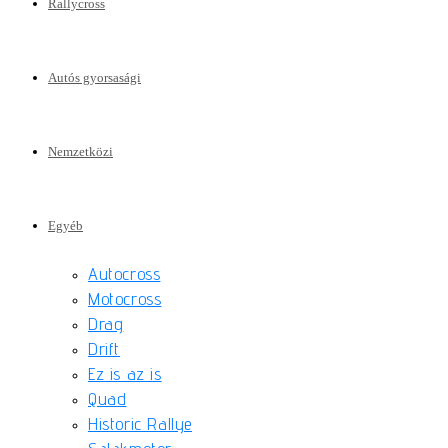
Rallycross
Autós gyorsasági
Nemzetközi
Egyéb
Autocross
Motocross
Drag
Drift
Ez is az is
Quad
Historic Rallye