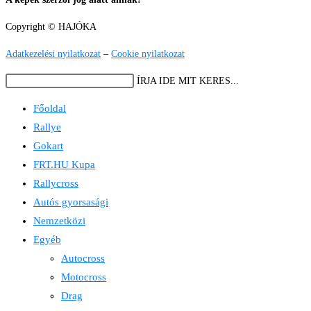
Copyright © HAJÓKA
Adatkezelési nyilatkozat
–
Cookie nyilatkozat
Search
ÍRJA IDE MIT KERES...
this
Főoldal
website
Rallye
Gokart
FRT.HU Kupa
Rallycross
Autós gyorsasági
Nemzetközi
Egyéb
Autocross
Motocross
Drag