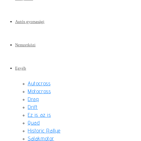
Autós gyorsasági
Nemzetközi
Egyéb
Autocross
Motocross
Drag
Drift
Ez is az is
Quad
Historic Rallye
Salakmotor