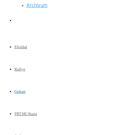
Archívum
Toggle
website
Főoldal
search
Rallye
Gokart
FRT.HU Kupa