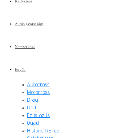
Rallycross
Autós gyorsasági
Nemzetközi
Egyéb
Autocross
Motocross
Drag
Drift
Ez is az is
Quad
Historic Rallye