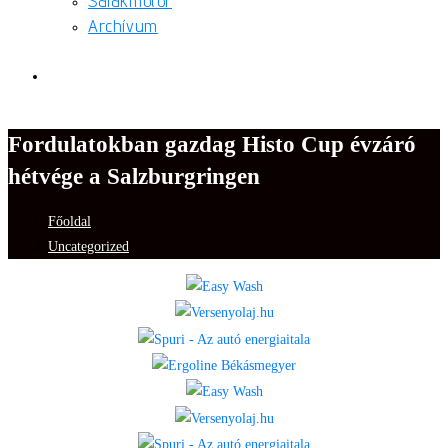
Salakmotor
Archívum
Toggle
Fordulatokban gazdag Histo Cup évzáró
website
hétvége a Salzburgringen
Főoldal
>
search
Uncategorized