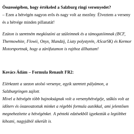
Összességében, hogy értékeled a Salzburg ringi versenyedet?
– Ezen a hétvégén nagyon erős és nagy volt az mezőny. Élveztem a verseny
és a hétvége minden pillanatát!
Ezúton is szeretném megköszöni az szüleimnek és a támogatóimnak (BCF,
Thermowhite, Flowii, Onyx, Mandzij, Liaty polystyrén, AScarSK) és Kermor
Motorsportnak, hogy a zárófutamon is rajthoz állhattam!
Kovács Ádám – Formula Renault FR2:
Elérkezett a szezon utolsó versenye, egyik szeretett pályámon, a
Salzburgringen zajlott.
Mivel a hétvégén több bajnokságnak volt a versenyhétvégéje, szűkös volt az
időterv és összeosztottak minket a régebbi formula autókkal, ami jelentősen
megnehezítette a hétvégénket. A pénteki edzésekből igyekeztük a legtöbbet
kihozni, nagyjából sikerült is.