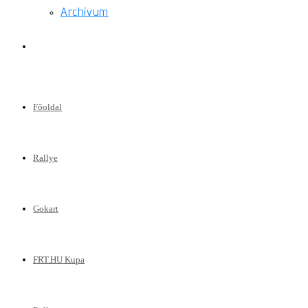
Archívum
Toggle
website
Főoldal
search
Rallye
Gokart
FRT.HU Kupa