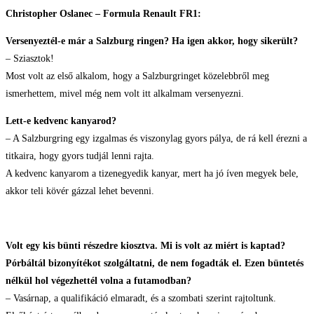
Christopher Oslanec – Formula Renault FR1:
Versenyeztél-e már a Salzburg ringen? Ha igen akkor, hogy sikerült?
– Sziasztok!
Most volt az első alkalom, hogy a Salzburgringet közelebbről meg
ismerhettem, mivel még nem volt itt alkalmam versenyezni.
Lett-e kedvenc kanyarod?
– A Salzburgring egy izgalmas és viszonylag gyors pálya, de rá kell érezni a
titkaira, hogy gyors tudjál lenni rajta.
A kedvenc kanyarom a tizenegyedik kanyar, mert ha jó íven megyek bele,
akkor teli kövér gázzal lehet bevenni.
Volt egy kis bünti részedre kiosztva. Mi is volt az miért is kaptad?
Pórbáltál bizonyítékot szolgáltatni, de nem fogadták el. Ezen büntetés
nélkül hol végezhettél volna a futamodban?
– Vasárnap, a qualifikáció elmaradt, és a szombati szerint rajtoltunk.