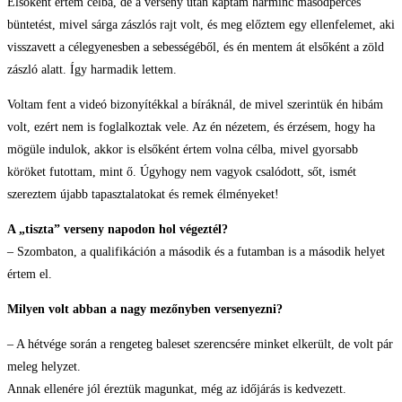
Elsőként értem célba, de a verseny után kaptam harminc másodperces
büntetést, mivel sárga zászlós rajt volt, és meg előztem egy ellenfelemet, aki
visszavett a célegyenesben a sebességéből, és én mentem át elsőként a zöld
zászló alatt. Így harmadik lettem.
Voltam fent a videó bizonyítékkal a bíráknál, de mivel szerintük én hibám
volt, ezért nem is foglalkoztak vele. Az én nézetem, és érzésem, hogy ha
mögüle indulok, akkor is elsőként értem volna célba, mivel gyorsabb
köröket futottam, mint ő. Úgyhogy nem vagyok csalódott, sőt, ismét
szereztem újabb tapasztalatokat és remek élményeket!
A „tiszta” verseny napodon hol végeztél?
– Szombaton, a qualifikáción a második és a futamban is a második helyet
értem el.
Milyen volt abban a nagy mezőnyben versenyezni?
– A hétvége során a rengeteg baleset szerencsére minket elkerült, de volt pár
meleg helyzet.
Annak ellenére jól éreztük magunkat, még az időjárás is kedvezett.