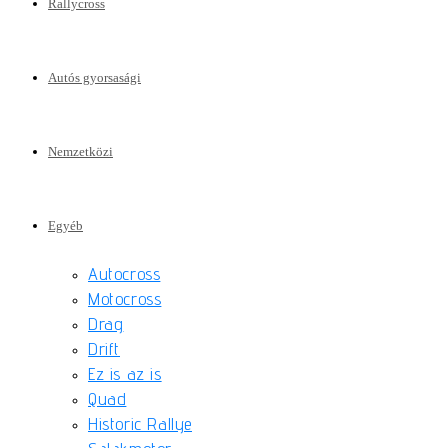
Rallycross
Autós gyorsasági
Nemzetközi
Egyéb
Autocross
Motocross
Drag
Drift
Ez is az is
Quad
Historic Rallye