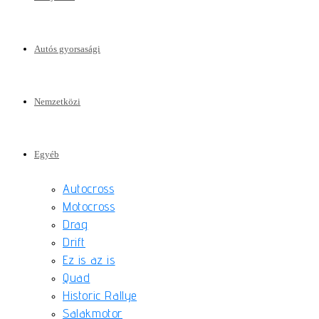
Autós gyorsasági
Nemzetközi
Egyéb
Autocross
Motocross
Drag
Drift
Ez is az is
Quad
Historic Rallye
Salakmotor