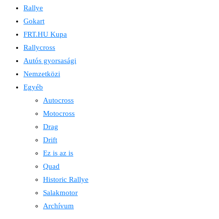
Rallye
Gokart
FRT.HU Kupa
Rallycross
Autós gyorsasági
Nemzetközi
Egyéb
Autocross
Motocross
Drag
Drift
Ez is az is
Quad
Historic Rallye
Salakmotor
Archívum