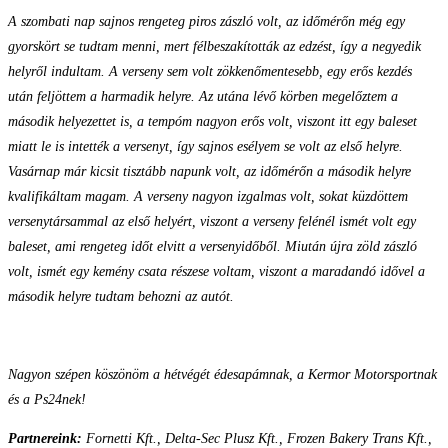
A szombati nap sajnos rengeteg piros zászló volt, az időmérőn még egy
gyorskört se tudtam menni, mert félbeszakították az edzést, így a negyedik
helyről indultam. A verseny sem volt zökkenőmentesebb, egy erős kezdés
után feljöttem a harmadik helyre. Az utána lévő körben megelőztem a
második helyezettet is, a tempóm nagyon erős volt, viszont itt egy baleset
miatt le is intették a versenyt, így sajnos esélyem se volt az első helyre.
Vasárnap már kicsit tisztább napunk volt, az időmérőn a második helyre
kvalifikáltam magam. A verseny nagyon izgalmas volt, sokat küzdöttem
versenytársammal az első helyért, viszont a verseny felénél ismét volt egy
baleset, ami rengeteg időt elvitt a versenyidőből. Miután újra zöld zászló
volt, ismét egy kemény csata részese voltam, viszont a maradandó idővel a
második helyre tudtam behozni az autót.
Nagyon szépen köszönöm a hétvégét édesapámnak, a Kermor Motorsportnak
és a Ps24nek!
Partnereink:
Fornetti Kft., Delta-Sec Plusz Kft., Frozen Bakery Trans Kft.,