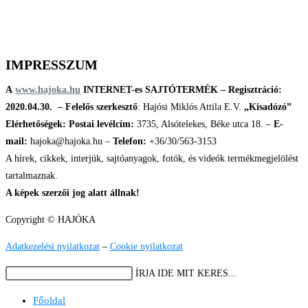
IMPRESSZUM
A
www.hajoka.hu
INTERNET-es SAJTÓTERMÉK – Regisztráció:
2020.04.30. –
Felelős szerkesztő
: Hajósi Miklós Attila E.V.
„Kisadózó”
Elérhetőségek:
Postai levélcím:
3735, Alsótelekes, Béke utca 18. –
E-
mail:
hajoka@hajoka.hu –
Telefon:
+36/30/563-3153
A hírek, cikkek, interjúk, sajtóanyagok, fotók, és videók termékmegjelölést
tartalmaznak.
A képek szerzői jog alatt állnak!
Copyright © HAJÓKA
Adatkezelési nyilatkozat
–
Cookie nyilatkozat
Search
ÍRJA IDE MIT KERES...
this
Főoldal
website